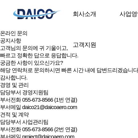
온라인 문의
공지사항
회사소개
사업영
기술의 한계를 뛰어넘어 더욱 가치 있는 미래를 만들어 갑니다
온라인 문의
온라인 문의
공지사항
고객지원
고객님의 문의에 귀 기울이고,
빠르고 정확한 답으로 응답
합니다.
궁금한 사항이 있으신가요?
해당 연락처로 문의하시면 빠른 시간 내에 답변드리겠습니다
감사합니다.
경영 및 관리
담당부서
경영지원팀
부서전화
055-673-8566 (1번 연결)
부서메일
daico21@daicoaero.com
견적 및 계약
담당부서
사업관리팀
부서전화
055-673-8566 (2번 연결)
부서메일
project@daicoaero.com