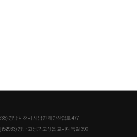
(52535) 경남 사천시 사남면 해안산업로 477
] (52933) 경남 고성군 고성읍 교사대독길 390